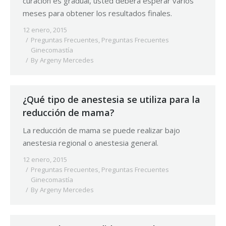
curación es gradual, usted deberá esperar varios
meses para obtener los resultados finales.
12 enero, 2015
Preguntas Frecuentes
,
Preguntas Frecuentes
Ginecomastía
By
Argeny Mercedes
¿Qué tipo de anestesia se utiliza para la
reducción de mama?
La reducción de mama se puede realizar bajo
anestesia regional o anestesia general.
12 enero, 2015
Preguntas Frecuentes
,
Preguntas Frecuentes
Ginecomastía
By
Argeny Mercedes