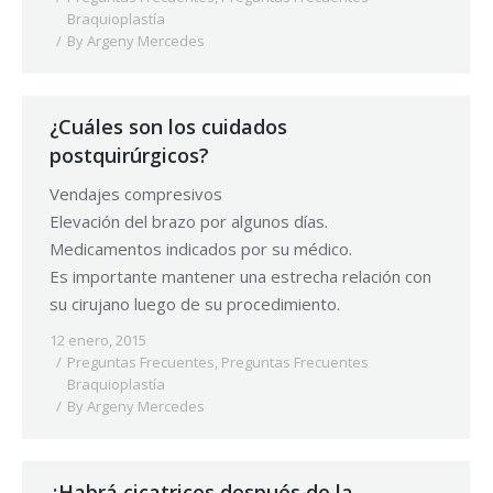
Braquioplastía
By
Argeny Mercedes
¿Cuáles son los cuidados
postquirúrgicos?
Vendajes compresivos
Elevación del brazo por algunos días.
Medicamentos indicados por su médico.
Es importante mantener una estrecha relación con
su cirujano luego de su procedimiento.
12 enero, 2015
Preguntas Frecuentes
,
Preguntas Frecuentes
Braquioplastía
By
Argeny Mercedes
¿Habrá cicatrices después de la