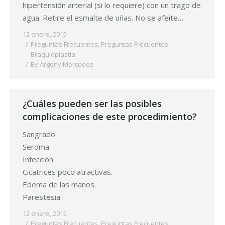
hipertensión arterial (si lo requiere) con un trago de
agua. Retire el esmalte de uñas. No se afeite…
12 enero, 2015
Preguntas Frecuentes
,
Preguntas Frecuentes
Braquioplastía
By
Argeny Mercedes
¿Cuáles pueden ser las posibles
complicaciones de este procedimiento?
Sangrado
Seroma
Infección
Cicatrices poco atractivas.
Edema de las manos.
Parestesia
12 enero, 2015
Preguntas Frecuentes
,
Preguntas Frecuentes