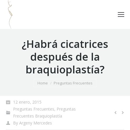
¿Habrá cicatrices
después de la
braquioplastía?
You are here:
Home
Preguntas Frecuentes
12 enero, 2015
Preguntas Frecuentes
,
Preguntas
Frecuentes Braquioplastía
By
Argeny Mercedes