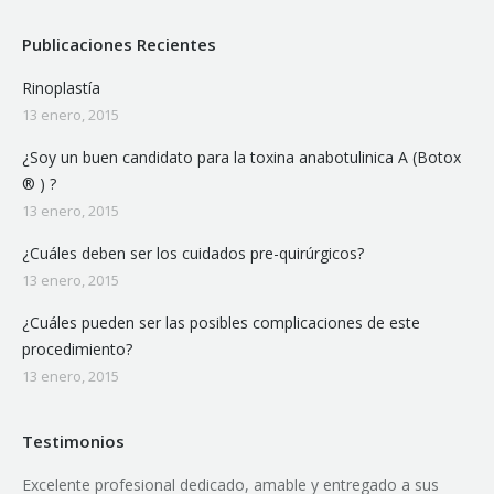
Publicaciones Recientes
Rinoplastía
13 enero, 2015
¿Soy un buen candidato para la toxina anabotulinica A (Botox
® ) ?
13 enero, 2015
¿Cuáles deben ser los cuidados pre-quirúrgicos?
13 enero, 2015
¿Cuáles pueden ser las posibles complicaciones de este
procedimiento?
13 enero, 2015
Testimonios
Excelente profesional dedicado, amable y entregado a sus
Muy fel