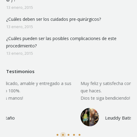
13 enero, 2015
¿Cuáles deben ser los cuidados pre-quirúrgicos?
13 enero, 2015
¿Cuáles pueden ser las posibles complicaciones de este
procedimiento?
13 enero, 2015
Testimonios
Muy feliz y satisfecha con su trabajo. Eres muy dedicado en lo
Fe
que haces.
ma
Dios te siga bendiciendo!
Leuddy Batista